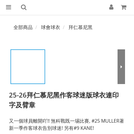
全部商品
球會球衣
拜仁慕尼黑
25-26拜仁慕尼黑作客球迷版球衣連印
字及臂章
又一個球員離開吖!! 煞科戰既一埸比賽, #25 MULLER著
新一季作客球衣告別球迷! 另有#9 KANE!