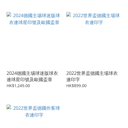
2024德國主埸球迷版球衣
2022世界盃德國主場球衣
連球星印號及歐國盃章
連印字
HK$1,249.00
HK$899.00