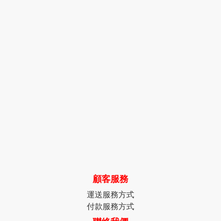
顧客服務
運送服務方式
付款服務方式