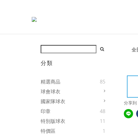
全
分類
精選商品
85
球會球衣
國家隊球衣
分享到
印章
48
特別版球衣
11
特價區
1