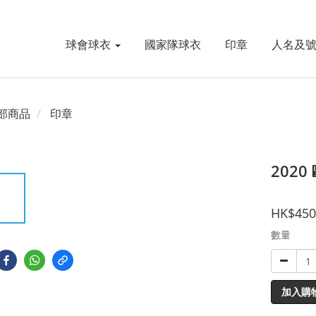
球會球衣
國家隊球衣
印章
人名及
部商品
印章
202
HK$450
數量
加入購