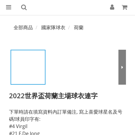
全部商品
國家隊球衣
荷蘭
2022世界盃荷蘭主場球衣連字
下單時請在填寫資料內訂單備注, 寫上喜愛球星名及号
碼!球員印字有:
#4 Virgil
#21 F.De Jong